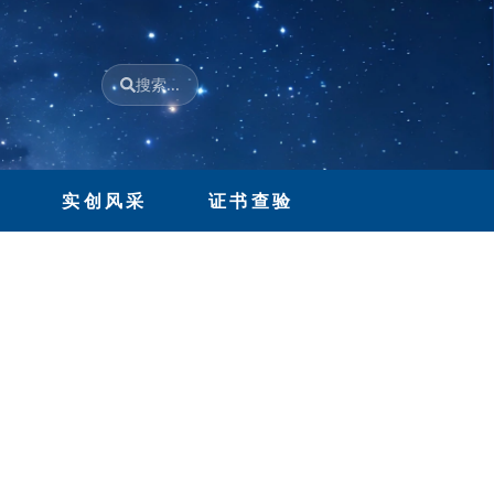
搜索...
H
流
实创风采
证书查验