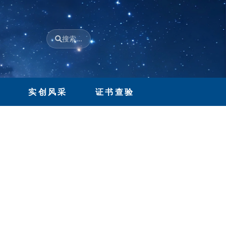
搜索...
H
流
实创风采
证书查验